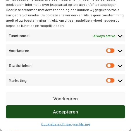
cookies om informatie over je apparaat op te slaan en/of te raadplegen.
Door in te stemmen met deze technologieën kunnen wij gegevens zoals
surfgedrag of unieke ID's op deze site verwerken. Als je geen toestemming
geeft of uw toestemming intrekt, kan dit een nadelige invloed hebben op
Optie: Vereis
bepaalde functies en mogelijkheden.
tweestapsverficatie
Functioneel
Always active
Voorkeuren
Allereerst met
Vereis tweestapsverficatie
(
6
).
Hiermee moeten alle gebruikers die niet in de
Statistieken
groep Beheerders zitten tweestapsverficatie
instellen. Wanneer u dit instelt krijgen de
Marketing
gebruikers die dit nog niet hebben gedaan, drie
keer de vraag om 2FA nu in te stellen of uit te
Voorkeuren
stellen. Na de derde keer worden ze
geblokkeerd.
Accepteren
Cookiebeleid
Privacyverklaring