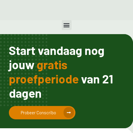
Start vandaag nog
jouw
gratis
proefperiode
van 21
dagen
Probeer Conscribo