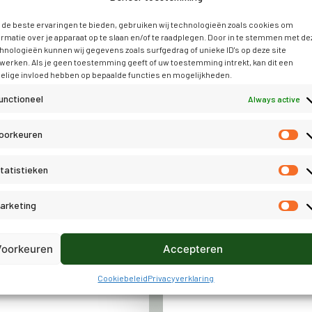
En veel meer r
ijhouden
id tot groeperen aan
de beste ervaringen te bieden, gebruiken wij technologieën zoals cookies om
Ledenadministratie
ormatie over je apparaat op te slaan en/of te raadplegen. Door in te stemmen met de
hnologieën kunnen wij gegevens zoals surfgedrag of unieke ID's op deze site
an de leden
werken. Als je geen toestemming geeft of uw toestemming intrekt, kan dit een
Ledenadministr
elige invloed hebben op bepaalde functies en mogelijkheden.
module
)
unctioneel
Always active
45 eigen velden
Tot 3 relatiet
oorkeuren
de hand van re
Lijsten opstel
tatistieken
Gepersonalise
E-mailmodule me
arketing
per jaar naar u
Online inschrij
Platform voor 
Voorkeuren
Accepteren
wijzigen of een 
Cookiebeleid
Privacyverklaring