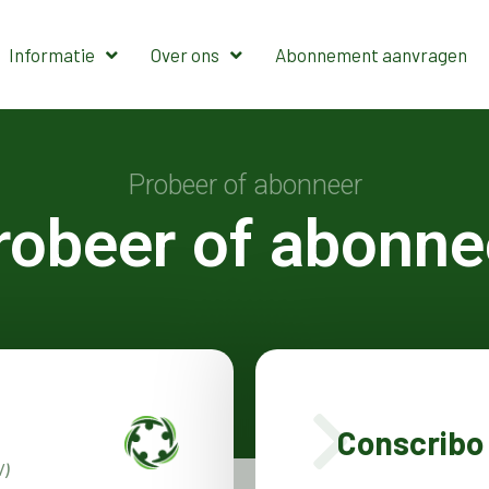
Informatie
Over ons
Abonnement aanvragen
Probeer of abonneer
robeer of abonne
Conscribo 
W)