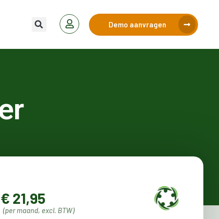
Demo aanvragen
er
€ 21,95
(per maand, excl. BTW)