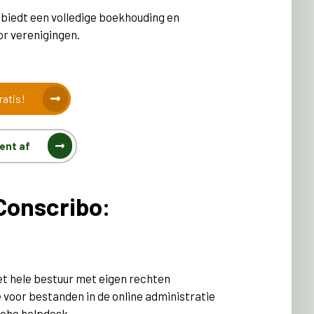
biedt een volledige boekhouding en
or verenigingen.
ratis!
ent af
Conscribo:
et hele bestuur met eigen rechten
voor bestanden in de online administratie
sche helpdesk