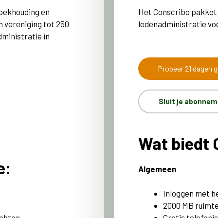
boekhouding en
Het Conscribo pakket 
n vereniging tot 250
ledenadministratie vo
ministratie in
Probeer 21 dagen g
Sluit je abonnem
Wat biedt 
e:
Algemeen
Inloggen met h
2000 MB ruimte 
echten
Gratis telefoni