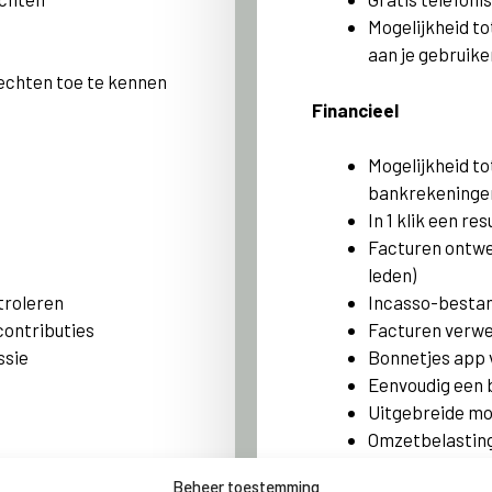
Mogelijkheid t
aan je gebruike
echten toe te kennen
Financieel
Mogelijkheid to
bankrekeninge
In 1 klik een r
Facturen ontwer
leden)
troleren
Incasso-besta
contributies
Facturen verwe
ssie
Bonnetjes app 
Eenvoudig een 
Uitgebreide mog
Omzetbelastin
Eenvoudig gebr
Beheer toestemming