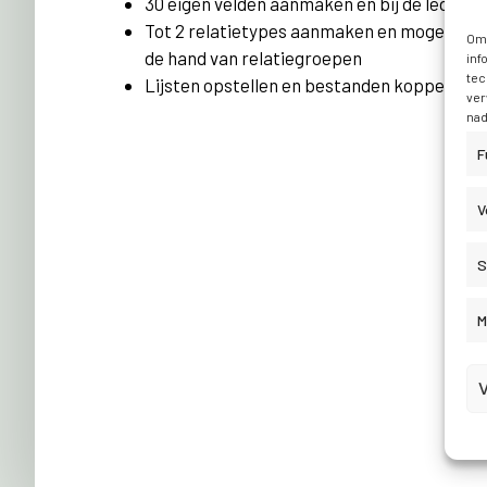
30 eigen velden aanmaken en bij de leden b
Tot 2 relatietypes aanmaken en mogelijkhe
Om 
de hand van relatiegroepen
inf
tec
Lijsten opstellen en bestanden koppelen a
ver
nad
F
V
S
M