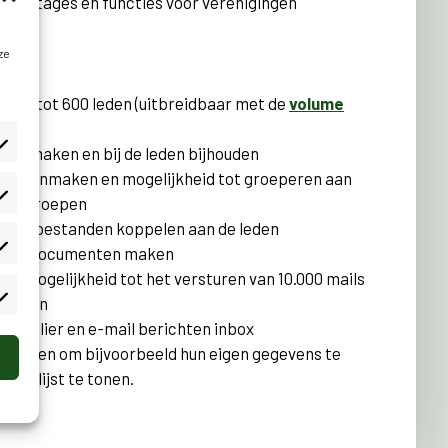
apportages en functies voor verenigingen
ze
atie tot 600 leden (uitbreidbaar met de
volume
 aanmaken en bij de leden bijhouden
ypes aanmaken en mogelijkheid tot groeperen aan
latiegroepen
len en bestanden koppelen aan de leden
erde documenten maken
t mogelijkheid tot het versturen van 10.000 mails
w leden
fformulier en e-mail berichten inbox
uw leden om bijvoorbeeld hun eigen gegevens te
ledenlijst te tonen.