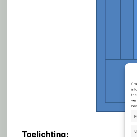
Om 
inf
tec
ver
nad
F
Toelichting:
V