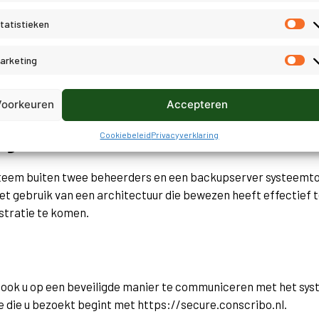
tatistieken
arketing
ankelijk te maken. In het midden van het diagram staat uw data
tie hiervan op de apparatuur (‘Systeem omgeving’) en de dageli
en onderdelen.
Voorkeuren
Accepteren
ng
Cookiebeleid
Privacyverklaring
ysteem buiten twee beheerders en een backupserver systeem
et gebruik van een architectuur die bewezen heeft effectief te
stratie te komen.
nt ook u op een beveiligde manier te communiceren met het sy
te die u bezoekt begint met https://secure.conscribo.nl.