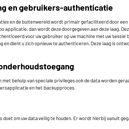
ng en gebruikers-authenticatie
ties en de buitenwereld wordt primair gefaciliteerd door een 
 applicatie, dan wordt deze doorgegeven aan deze laag. Deze 
uthenticeerd voor uw gebruiker op uw machine met uw ‘sessie’ b
ng en dient u zich opnieuw te authenticeren. Deze laag is ont
r onderhoudstoegang
met behulp van speciale privileges ook de data worden gera
eersapplicatie en het backupproces.
oet om uw data veilig te houden. Er wordt hierbij vanuit gega