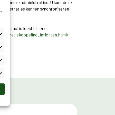
uit andere administraties. U kunt deze
n administraties kunnen synchroniseren
ze
eze functie leest u hier:
nistratiekoppeling_inrichten.html/