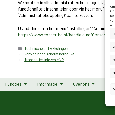
We hebben in alle administraties het mogelijk gema
Om 
functionaliteit inschakelen door via het menu “Inste
inf
(Administratiekoppeling)” aan te zetten.
tec
ver
nad
U vindt hierna in het menu “Instellingen” “Administra
F
https://www.conscribo.nl/handleiding/Conscribo_
V
Technische ontwikkelingen
Verbindingen scherm herbouwt
S
Transacties inlezen MVP
M
Functies
Informatie
Over ons
Abon