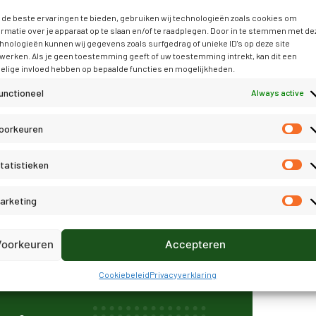
akt om relatiegegevens te kunnen versturen en ontvangen van
de beste ervaringen te bieden, gebruiken wij technologieën zoals cookies om
llingen” “Basisinstellingen” en dan het vinkje “Relaties tusse
ormatie over je apparaat op te slaan en/of te raadplegen. Door in te stemmen met de
hnologieën kunnen wij gegevens zoals surfgedrag of unieke ID's op deze site
werken. Als je geen toestemming geeft of uw toestemming intrekt, kan dit een
elige invloed hebben op bepaalde functies en mogelijkheden.
tiekoppeling” de nieuwe functionaliteit. Meer informatie over d
unctioneel
Always active
algemeen/Inrichting_en_beheer/Administratiekoppeling/admi
oorkeuren
tatistieken
arketing
nement aanvragen
Voorkeuren
Accepteren
Cookiebeleid
Privacyverklaring