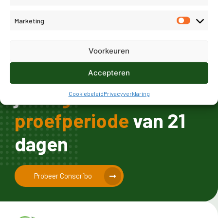
Marketing
Voorkeuren
Start vandaag nog
Accepteren
jouw
gratis
Cookiebeleid
Privacyverklaring
proefperiode
van 21
dagen
Probeer Conscribo