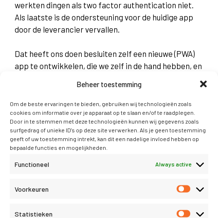
werkten dingen als two factor authentication niet.
Als laatste is de ondersteuning voor de huidige app
door de leverancier vervallen.
Dat heeft ons doen besluiten zelf een nieuwe (PWA)
app te ontwikkelen, die we zelf in de hand hebben, en
kunnen aanpassen/verbeteren waar nodig.
Beheer toestemming
De nieuwe app is nu al beschikbaar in de Google App
Om de beste ervaringen te bieden, gebruiken wij technologieën zoals
cookies om informatie over je apparaat op te slaan en/of te raadplegen.
store. De Apple versie volgt binnenkort. Ook kunt u
Door in te stemmen met deze technologieën kunnen wij gegevens zoals
de app direct bereiken via:
surfgedrag of unieke ID's op deze site verwerken. Als je geen toestemming
geeft of uw toestemming intrekt, kan dit een nadelige invloed hebben op
bepaalde functies en mogelijkheden.
https://bonnetjes.conscribo.nl
Functioneel
Always active
Technische ontwikkelingen
Voorkeuren
Administratiekoppeling uitgebreid
Relaties importeren verbeterd
Statistieken