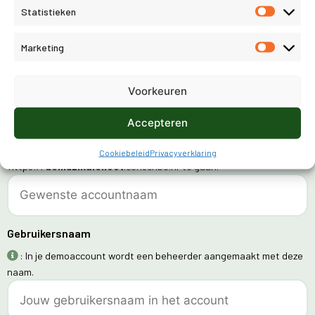
Gewenst product
Statistieken
: Bekijk de
productpagina
voor informatie over welk product bij
Marketing
jou past.
Voorkeuren
Gewenste accountnaam
Accepteren
: De accountnaam bepaalt hoe je bij Conscribo kunt inloggen. Als
je hier bijvoorbeeld 'demuzikalenoot' invult, kun je inloggen door naar
Cookiebeleid
Privacyverklaring
'https://
demuzikalenoot
.conscribo.nl' te gaan.
Gebruikersnaam
: In je demoaccount wordt een beheerder aangemaakt met deze
naam.