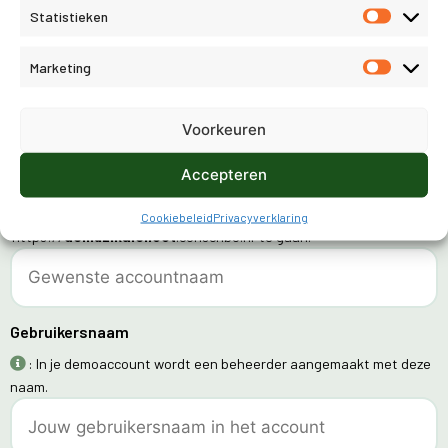
Gewenst product
Statistieken
: Bekijk de
productpagina
voor informatie over welk product bij
Marketing
jou past.
Voorkeuren
Gewenste accountnaam
Accepteren
: De accountnaam bepaalt hoe je bij Conscribo kunt inloggen. Als
je hier bijvoorbeeld 'demuzikalenoot' invult, kun je inloggen door naar
Cookiebeleid
Privacyverklaring
'https://
demuzikalenoot
.conscribo.nl' te gaan.
Gebruikersnaam
: In je demoaccount wordt een beheerder aangemaakt met deze
naam.