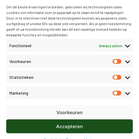
Om de beste ervaringen te bieden, gebruiken wij technologieën zoals
handleiding
cookies om informatie over je apparaat op te slaan en/of te raadplegen.
Door in te stemmen met deze technologieën kunnen wij gegevens zoals
surfgedrag of unieke ID's op deze site verwerken. Als je geen toestemming
geeft of uw toestemming intrekt, kan dit een nadelige invloed hebben op
bepaalde functies en mogelijkheden.
»
Boekhoud principes
Functioneel
Always active
»
Conscribo algemeen
Voorkeuren
»
Conscribo boekhouding
Statistieken
»
Conscribo
Marketing
ledenadministratie /
Relatiebeheer
Voorkeuren
Accepteren