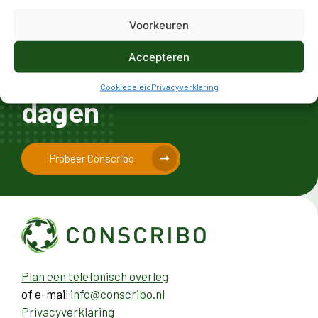
Start vandaag nog
Voorkeuren
jouw
gratis
Accepteren
proefperiode
van 21
Cookiebeleid
Privacyverklaring
dagen
Probeer Conscribo
Plan een telefonisch overleg
of e-mail
info@conscribo.nl
Privacyverklaring