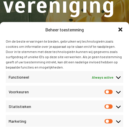
vereniging
en
Beheer toestemming
Om de beste ervaringen te bieden, gebruiken wij technologieën zoals
cookies om informatie over je apparaat op te slaan en/of te raadplegen.
Wil je een online administratie die echt aansluit op de
Door in te stemmen met deze technologieën kunnen wij gegevens zoals
behoeftes van een vereniging?
surfgedrag of unieke ID's op deze site verwerken. Als je geen toestemming
geeft of uw toestemming intrekt, kan dit een nadelige invloed hebben op
bepaalde functies en mogelijkheden.
Functioneel
Always active
Demo aanvragen
Voorkeuren
Statistieken
Marketing