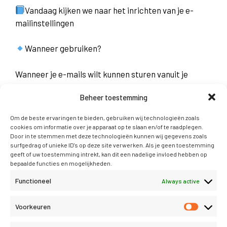
Vandaag kijken we naar het inrichten van je e-
mailinstellingen
Wanneer gebruiken?
Wanneer je e-mails wilt kunnen sturen vanuit je
administratie, zoals bijvoorbeeld bij facturatie of bij
Beheer toestemming
het evenementen inschrijfsysteem.
Om de beste ervaringen te bieden, gebruiken wij technologieën zoals
Voorbeeld?
cookies om informatie over je apparaat op te slaan en/of te raadplegen.
Door in te stemmen met deze technologieën kunnen wij gegevens zoals
surfgedrag of unieke ID's op deze site verwerken. Als je geen toestemming
Je hebt al een e-mailadres met een eigen domein
geeft of uw toestemming intrekt, kan dit een nadelige invloed hebben op
vanuit je domeinbeheerder, en wil deze ook gebruiken
bepaalde functies en mogelijkheden.
om te kunnen mailen vanuit Conscribo.
Functioneel
Always active
Hoe werkt het?
Voorkeuren
Via Instellingen > Communicatie, kun je e-