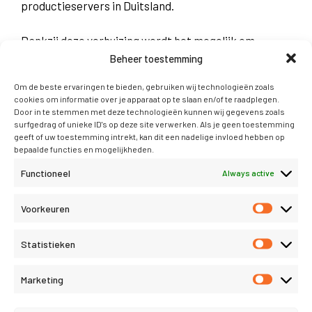
productieservers in Duitsland.
Dankzij deze verhuizing wordt het mogelijk om
bepaalde servers on demand op te schalen en bij
Beheer toestemming
uitval te verplaatsen. Dit komt de continuïteit ten
Om de beste ervaringen te bieden, gebruiken wij technologieën zoals
goede.
cookies om informatie over je apparaat op te slaan en/of te raadplegen.
Door in te stemmen met deze technologieën kunnen wij gegevens zoals
surfgedrag of unieke ID's op deze site verwerken. Als je geen toestemming
Technische ontwikkelingen
geeft of uw toestemming intrekt, kan dit een nadelige invloed hebben op
bepaalde functies en mogelijkheden.
Relatienummers hergebruiken
Functioneel
Always active
Een beloning voor jouw aanbeveling!
Voorkeuren
Statistieken
Marketing
Start vandaag nog