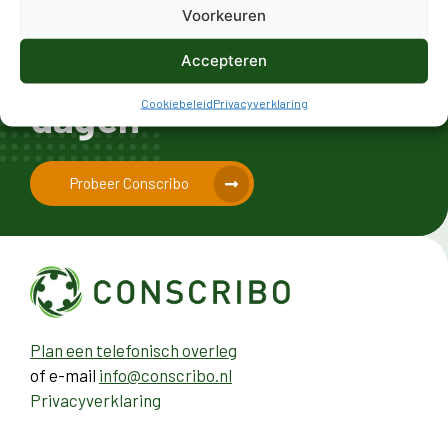
jouw
gratis
Voorkeuren
proefperiode
van 21
Accepteren
dagen
Cookiebeleid
Privacyverklaring
Probeer Conscribo
Plan een telefonisch overleg
of e-mail
info@conscribo.nl
Privacyverklaring