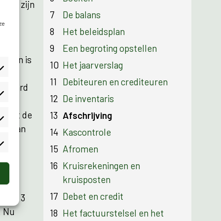
aard zijn
7
De balans
e
ze
8
Het beleidsplan
9
Een begroting opstellen
erken is
10
Het jaarverslag
ht,
11
Debiteuren en crediteuren
g waard
12
De inventaris
 het
ereist de
13
Afschrijving
ijn van
14
Kascontrole
15
Afromen
16
Kruisrekeningen en
kruisposten
17
Debet en credit
er de 3
. Nu
18
Het factuurstelsel en het