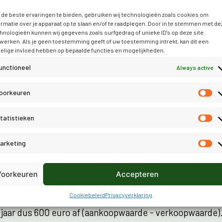
Afschrijving zorgt er dus voor dat de goederen minder w
de beste ervaringen te bieden, gebruiken wij technologieën zoals cookies om
en kost dus geld. Deze kosten komen daarom ook op d
ormatie over je apparaat op te slaan en/of te raadplegen. Door in te stemmen met de
resultatenrekening.
hnologieën kunnen wij gegevens zoals surfgedrag of unieke ID's op deze site
werken. Als je geen toestemming geeft of uw toestemming intrekt, kan dit een
elige invloed hebben op bepaalde functies en mogelijkheden.
De te volgen strategie om dit in de boekhouding te verw
unctioneel
Always active
eenvoudig: schat in na hoeveel jaar de goederen verkoc
vervangen of weggedaan worden, en hoeveel ze dan no
oorkeuren
zijn. Deel de totaal geschatte waardevermindering door
aantal jaren en schrijf elk jaar dit bedrag af. Overigens v
tatistieken
Belastingdienst dat je bepaalde goederen over een term
minimaal 3 of 5 jaar bewaart.
arketing
Een voorbeeld:
Voorkeuren
Accepteren
Je koopt een computer voor 700 euro. Je schat dat de
Cookiebeleid
Privacyverklaring
computer na 3 jaar nog 100 euro waard is. Je schrijft ov
jaar dus 600 euro af (aankoopwaarde - verkoopwaarde)