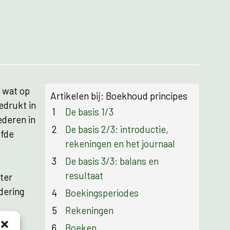
s wat op
Artikelen bij: Boekhoud principes
edrukt in
1
De basis 1/3
ederen in
2
De basis 2/3: introductie,
lfde
rekeningen en het journaal
3
De basis 3/3: balans en
resultaat
hter
dering
4
Boekingsperiodes
5
Rekeningen
6
Boeken