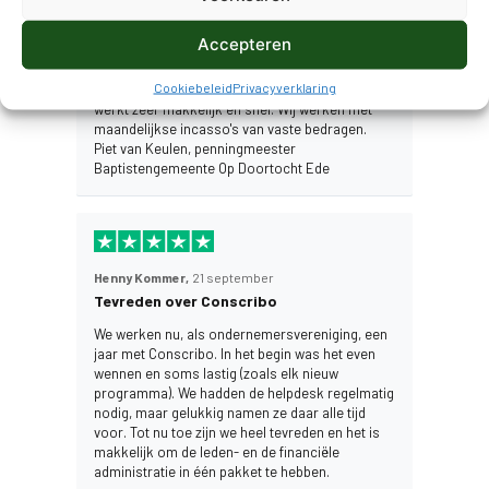
Tevreden over incassomodule
Accepteren
Wij werken al meer dan 5 jaar met Conscribo
voor de financiële administratie van onze kerk.
Cookiebeleid
Privacyverklaring
We zijn zeer tevreden. Vooral de incassomodule
werkt zeer makkelijk en snel. Wij werken met
maandelijkse incasso's van vaste bedragen.
Piet van Keulen, penningmeester
Baptistengemeente Op Doortocht Ede
Henny Kommer,
21 september
Tevreden over Conscribo
We werken nu, als ondernemersvereniging, een
jaar met Conscribo. In het begin was het even
wennen en soms lastig (zoals elk nieuw
programma). We hadden de helpdesk regelmatig
nodig, maar gelukkig namen ze daar alle tijd
voor. Tot nu toe zijn we heel tevreden en het is
makkelijk om de leden- en de financiële
administratie in één pakket te hebben.