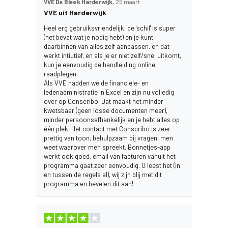
VVE De Bleek Harderwijk,
25 maart
VVE uit Harderwijk
Heel erg gebruiksvriendelijk, de 'schil' is super
(het bevat wat je nodig hebt) en je kunt
daarbinnen van alles zelf aanpassen, en dat
werkt intiutief, en als je er niet zelf/snel uitkomt,
kun je eenvoudig de handleiding online
raadplegen.
Als VVE hadden we de financiële- en
ledenadministratie in Excel en zijn nu volledig
over op Conscribo. Dat maakt het minder
kwetsbaar (geen losse documenten meer),
minder persoonsafhankelijk en je hebt alles op
één plek. Het contact met Conscribo is zeer
prettig van toon, behulpzaam bij vragen, men
weet waarover men spreekt. Bonnetjes-app
werkt ook goed, email van facturen vanuit het
programma gaat zeer eenvoudig. U leest het (in
en tussen de regels al), wij zijn blij met dit
programma en bevelen dit aan!