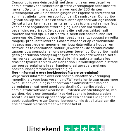
Conscribo is een klein bedrijf met de ambitie om een degelijke
administratie voor kleinere en grotere verenigingen bereikbaar te
maken . Op dit moment bedienen we rond de 1200 klanten
uiteenlopend van kleine Verenigingen van Eigenaars en zzp’ers tot
administratiekantoren en sportbonden. De nadruk van Conscribo
ligt dan ook op flexibiliteit en eenvoud ten opzichte van lage kosten.
Omdat wij werken met een aantal principes is ons systeem perfect
voor iedere organisatie of vereniging. Denk aan correctheid,
beveiliging en privacy. De gegevens die je uit ons pakket haalt
moeten correct zijn. Als dit niet zo is, heeft een boekhoudpakket
geen waarde. Conscribo doet haar best om een zo robuust en veilig
mogelijk product te leveren. Daarom worden er op verschillende
niveaus maatregelen genomen om jouw data veilig te houden en
dataverlies te voorkomen. Natuurlijk wordt ook de communicatie
tussen jouw computer en ons systeem beveiligd. Conscribo maakt
geen gebruik van dataopslag of systemen. Van onze website, het e-
mailverkeer tot aan de facturen die je in het pakket maakt; alles
draait op fysieke servers van Conscribo. De volledige administratie
van een vereniging is in een handomdraai geregeld met ons
boekhoudprogramma voor vereniging.
Meer informatie over boekhoudsoftware vereniging?
Wil je meer informatie over een
boekhoudsoftware vereniging
mogelijkheid voor jouw vereniging? Wij vertellen je daar graag meer
over. De boekhouding is het hart van de administratie van een
vereniging en dat moet goed op orde zijn. Conscribo biedt online
administratiesoftware waar bestuursleden van stichtingen blij van
worden. Het is een toegankelijk pakket voor alle bestuursleden
zodat alles niet meer op het bordje van één bestuurslid ligt. Met de
boekhoudsoftware
van Conscribo voorkom je dat bij uitval van die
ene persoon niemand meer weet hoe het zit.
Uitstekend