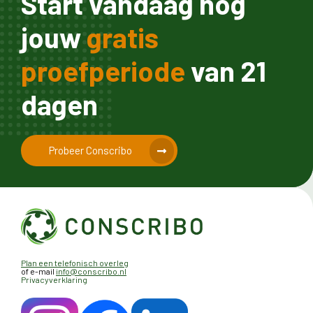
Start vandaag nog
jouw
gratis
proefperiode
van 21
dagen
Probeer Conscribo
Plan een telefonisch overleg
of e-mail
info@conscribo.nl
Privacyverklaring