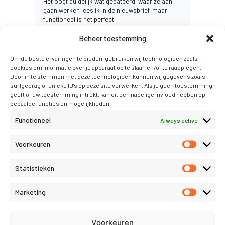
Het oogt duidelijk wat gedateerd, waar ze aan
gaan werken lees ik in de nieuwsbrief, maar
functioneel is het perfect.
Beheer toestemming
Om de beste ervaringen te bieden, gebruiken wij technologieën zoals
cookies om informatie over je apparaat op te slaan en/of te raadplegen.
Luite van Zelst,
27 oktober
Door in te stemmen met deze technologieën kunnen wij gegevens zoals
Zeer degelijk
surfgedrag of unieke ID's op deze site verwerken. Als je geen toestemming
geeft of uw toestemming intrekt, kan dit een nadelige invloed hebben op
Lees meer
bepaalde functies en mogelijkheden.
Functioneel
Always active
Voorkeuren
Ad Dekker,
25 september
Erg handig
Statistieken
Lees meer
Marketing
Voorkeuren
Piet van Keulen,
24 september