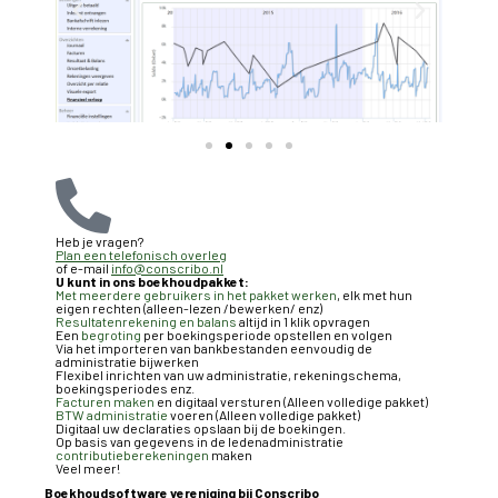
Heb je vragen?
Plan een telefonisch overleg
of e-mail
info@conscribo.nl
U kunt in ons boekhoudpakket:
Met meerdere gebruikers in het pakket werken
, elk met hun
eigen rechten (alleen-lezen /bewerken/ enz)
Resultatenrekening en balans
altijd in 1 klik opvragen
Een
begroting
per boekingsperiode opstellen en volgen
Via het importeren van bankbestanden eenvoudig de
administratie bijwerken
Flexibel inrichten van uw administratie, rekeningschema,
boekingsperiodes enz.
Facturen maken
en digitaal versturen (Alleen volledige pakket)
BTW administratie
voeren (Alleen volledige pakket)
Digitaal uw declaraties opslaan bij de boekingen.
Op basis van gegevens in de ledenadministratie
contributieberekeningen
maken
Veel meer!
Boekhoudsoftware vereniging bij Conscribo