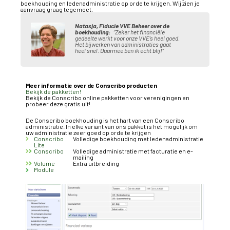
boekhouding en ledenadministratie op orde te krijgen. Wij zien je
aanvraag graag tegemoet.
Natasja, Fiducie VVE Beheer over de
boekhouding:
“Zeker het financiële
gedeelte werkt voor onze VVE’s heel goed.
Het bijwerken van administraties gaat
heel snel. Daarmee ben ik echt blij!”
Meer informatie over de Conscribo producten
Bekijk de pakketten!
Bekijk de Conscribo online pakketten voor verenigingen en
probeer deze gratis uit!
De Conscribo boekhouding is het hart van een Conscribo
administratie. In elke variant van ons pakket is het mogelijk om
uw administratie zeer goed op orde te krijgen
Conscribo
Volledige boekhouding met ledenadministratie
Lite
Conscribo
Volledige administratie met facturatie en e-
mailing
Volume
Extra uitbreiding
Module