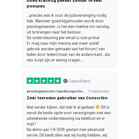
Goed krachtig pakket zonder te veel
poespas
...precies wat ik voor de judovereniging nodig
heb. Wanneer goed bijgehouden wordt door
penningmeester, is het een makkie om verslag
uit te brengen naar het bestuur.
De ondersteuning per email is ook prima!
Er mag naar mijn mening wat meer actief
gebruik worden gemaakt van het forum ( van
leden door leden) maar van de andere kant...als
iets loopt zijn er weinig vragen.....
Geverifieerd
penningmeester handboogschutters vereniging,
7 september
Zéér tevreden gebruiker van Conscribo
Niet verder kijken, dat heb ik al gedaan
Dit is
veruit de beste optie voor verenigingen met een
uitstekende ondersteuning via telefoon en e-
mail !
Na demo per 1-9-2016 gestart met advanced
versie. Dit biedt alles wat wij nodig hebben, wij