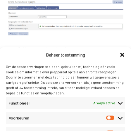
Naam van de gebruikersgroep
Beheer toestemming
Financiële rechten van de gebruikersgroep
Welke rechten deze groep krijgt bij een nieuwe
Om de beste ervaringen te bieden, gebruiken wij technologieën zoals
boekingsperiode
cookies om informatie over je apparaat op te slaan en/of te raadplegen.
Door in te stemmen met deze technologieën kunnen wij gegevens zoals
Relatiebeheerrechten van de gebruikersgroep
surfgedrag of unieke ID's op deze site verwerken. Als je geen toestemming
Mailing gebruikersrechten van de
geeft of uw toestemming intrekt, kan dit een nadelige invloed hebben op
gebruikersgroep
bepaalde functies en mogelijkheden.
Bestandsbeheerrechten van de
Functioneel
Always active
gebruikersgroep
Voorkeuren
Rechten op het relatiebeheer