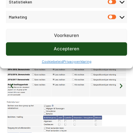
Statistieken
Voorbeelden
Marketing
Voorkeuren
Accepteren
Cookiebeleid
Privacyverklaring