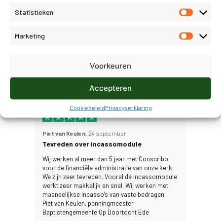
Lees meer
Statistieken
Marketing
Ad Dekker,
25 september
Voorkeuren
Erg handig
Lees meer
Accepteren
Cookiebeleid
Privacyverklaring
Piet van Keulen,
24 september
Tevreden over incassomodule
Wij werken al meer dan 5 jaar met Conscribo
voor de financiële administratie van onze kerk.
We zijn zeer tevreden. Vooral de incassomodule
werkt zeer makkelijk en snel. Wij werken met
maandelijkse incasso's van vaste bedragen.
Piet van Keulen, penningmeester
Baptistengemeente Op Doortocht Ede