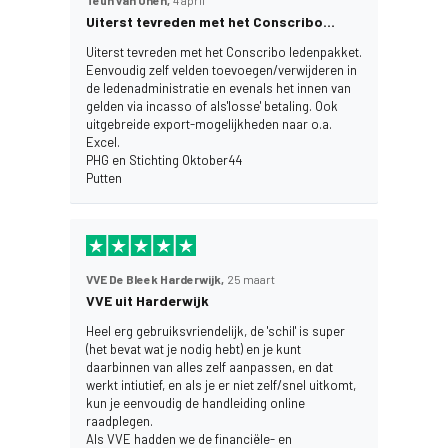
Teun van Unen,
4 april
Uiterst tevreden met het Conscribo…
Uiterst tevreden met het Conscribo ledenpakket.
Eenvoudig zelf velden toevoegen/verwijderen in
de ledenadministratie en evenals het innen van
gelden via incasso of als'losse' betaling. Ook
uitgebreide export-mogelijkheden naar o.a.
Excel.
PHG en Stichting Oktober44
Putten
VVE De Bleek Harderwijk,
25 maart
VVE uit Harderwijk
Heel erg gebruiksvriendelijk, de 'schil' is super
(het bevat wat je nodig hebt) en je kunt
daarbinnen van alles zelf aanpassen, en dat
werkt intiutief, en als je er niet zelf/snel uitkomt,
kun je eenvoudig de handleiding online
raadplegen.
Als VVE hadden we de financiële- en