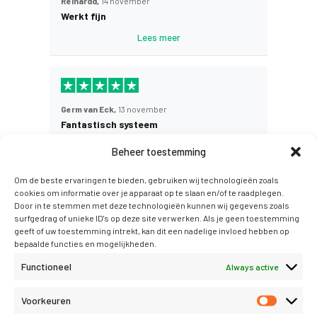
Reinardd,
14 november
Werkt fijn
Lees meer
Germ van Eck,
13 november
Fantastisch systeem
Fantastisch systeem. Ik was totaal vastgelopen
Beheer toestemming
met een ander pakket, en werk nu ruim een jaar
met Conscribo. Mede dankzij de goede
Om de beste ervaringen te bieden, gebruiken wij technologieën zoals
documentatie werkt dat echt zo heerlijk simpel.
cookies om informatie over je apparaat op te slaan en/of te raadplegen.
Het oogt duidelijk wat gedateerd, waar ze aan
Door in te stemmen met deze technologieën kunnen wij gegevens zoals
gaan werken lees ik in de nieuwsbrief, maar
surfgedrag of unieke ID's op deze site verwerken. Als je geen toestemming
functioneel is het perfect.
geeft of uw toestemming intrekt, kan dit een nadelige invloed hebben op
bepaalde functies en mogelijkheden.
Functioneel
Always active
Luite van Zelst,
27 oktober
Voorkeuren
Zeer degelijk