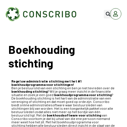
Boekhouding
stichting
Regel uw administratie stichting met het #1
boekhoudprogramma voor stichtingen!
Ben je bestuurslid van een stichting en ben je niet tevreden over de
boekhouding stichting
? Wil je graag meer inzicht in de financiële
situatie en zoek je een goed
boekhoudprogramma voor stichting
?
De
boekhouding stichting
is het hart van de administratie van een
vereniging of stichting en dat moet goed op orde zijn. Conscribo
biedt online administratiesoftware waar bestuursleden van
stichtingen blij van worden. Het is een toegankelijk pakket voor alle
bestuursleden zodat alles niet meer op het bordje van één
bestuurslid ligt. Met de
boekhoudsoftware voor stichting
van
Conscribo voorkom je dat bij uitval van die ene persoon niemand
meer weet hoe het zit. Met het
boekhoudprogramma voor
stichting
hebben alle bestuursleden direct inzicht in de staat van de