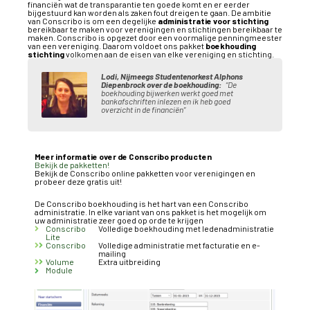
financiën wat de transparantie ten goede komt en er eerder
bijgestuurd kan worden als zaken fout dreigen te gaan. De ambitie
van Conscribo is om een degelijke
administratie voor stichting
bereikbaar te maken voor verenigingen en stichtingen bereikbaar te
maken. Conscribo is opgezet door een voormalige penningmeester
van een vereniging. Daarom voldoet ons pakket
boekhouding
stichting
volkomen aan de eisen van elke vereniging en stichting.
Lodi, Nijmeegs Studentenorkest Alphons
Diepenbrock over de boekhouding:
“De
boekhouding bijwerken werkt goed met
bankafschriften inlezen en ik heb goed
overzicht in de financiën”
Meer informatie over de Conscribo producten
Bekijk de pakketten!
Bekijk de Conscribo online pakketten voor verenigingen en
probeer deze gratis uit!
De Conscribo boekhouding is het hart van een Conscribo
administratie. In elke variant van ons pakket is het mogelijk om
uw administratie zeer goed op orde te krijgen
Conscribo
Volledige boekhouding met ledenadministratie
Lite
Conscribo
Volledige administratie met facturatie en e-
mailing
Volume
Extra uitbreiding
Module