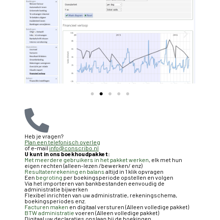
Heb je vragen?
Plan een telefonisch overleg
of e-mail
info@conscribo.nl
U kunt in ons boekhoudpakket:
Met meerdere gebruikers in het pakket werken
, elk met hun
eigen rechten (alleen-lezen /bewerken/ enz)
Resultatenrekening en balans
altijd in 1 klik opvragen
Een
begroting
per boekingsperiode opstellen en volgen
Via het importeren van bankbestanden eenvoudig de
administratie bijwerken
Flexibel inrichten van uw administratie, rekeningschema,
boekingsperiodes enz.
Facturen maken
en digitaal versturen (Alleen volledige pakket)
BTW administratie
voeren (Alleen volledige pakket)
Digitaal uw declaraties opslaan bij de boekingen.