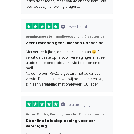
leden door leden) maar van de andere kant...als
iets loopt zijn er weinig vragen.....
Geverifieerd
penningmeester handboogschutters vereniging,
7 september
Zéér tevreden gebruiker van Conscribo
Niet verder kijken, dat heb ik al gedaan
Dit is
veruit de beste optie voor verenigingen met een
uitstekende ondersteuning via telefoon en e-
mail !
Na demo per 1-9-2016 gestart met advanced
versie. Dit biedt alles wat wij nodig hebben, wij
zijn een vereniging met ongeveer 100 leden.
Op uitnodiging
Anton Mulder, Penningmeester E.V.A.,
5 september
Dé online totaaloplossing voor een
vereniging