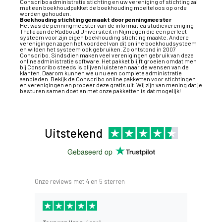
Conscribo
administratie stichting
en uw vereniging of stichting zal
met een boekhoudpakket de boekhouding moeiteloos op orde
worden gehouden.
Boekhouding stichting gemaakt door penningmeester
Het was de penningmeester van de informatica studievereniging
Thalia aan de Radboud Universiteit in Nijmegen die een perfect
systeem voor zijn eigen
boekhouding stichting
maakte. Andere
verenigingen zagen het voordeel van dit online boekhoudsysteem
en wilden het systeem ook gebruiken. Zo ontstond in 2007
Conscribo. Sindsdien maken veel verenigingen gebruik van deze
online administratie software. Het pakket blijft groeien omdat men
bij Conscribo steeds is blijven luisteren naar de wensen van de
klanten. Daarom kunnen we u nu een complete administratie
aanbieden. Bekijk de Conscribo online pakketten voor stichtingen
en verenigingen en probeer deze gratis uit. Wij zijn van mening dat je
besturen samen doet en met onze pakketten is dat mogelijk!
Uitstekend
Gebaseerd op
Onze reviews met 4 en 5 sterren