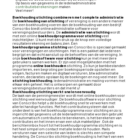
Op basis van gegevens in de ledenadministratie
contributieberekeningen
maken
Veel meer!
Boekhouding stichting combineren met complete administratie
De
boekhouding van stichting
of vereniging is een andere manier
van een boekhouding voeren dan de boekhouding van een bedrijf.
Conscribo biedt online administratie software voor
verenigingsbestuurders. De
administratie van stichting
wordt
met een online
boekhoudprogramma voor stichting
veel
inzichtelijker. U kunt met één druk op de knop een volledige
resultatenrekening en balans zien. Een
boekhoudprogramma
stichting
van Conscribo is speciaal gemaakt
voor verenigingen en stichtingen. Het is een pakket dat iedereen
begrijpt en dat echt aansluit op de behoeftes van de vereniging. In
onze
boekhoudsoftware voor stichting
kun je met meerdere
gebruikers samen werken. Er zijn veel mogelijkheden met het
programma
online boekhouden
stichting. Zo kun je bankbestanden
importeren, een begroting per boekingsperiode opstellen en
volgen, facturen maken en digitaal versturen, btw administratie
voeren, declaraties opslaan bij de boekingen en nog veel meer. De
stichting boekhouding
, ledenadministratie en mailing vormen met
elkaar één geheel. Het is ontworpen en gemaakt door
verenigingsbestuurders en dat merkt u!
Boekhouding stichting werkt snel en eenvoudig
De taak van de penningmeester wordt met
online boekhouden voor
stichting
veel eenvoudiger. De
boekhoudsoftware voor stichting
van Conscribo helpt u de boekhouding snel te verwerken met
allerlei handige functies. Met het contributiesysteem dat ook
onderdeel is van het
boekhoudprogramma voor stichting
en zo is
ingericht dat gegevens uit de ledenadministratie worden gebruikt
om automatisch contributies te berekenen, is het berekenen van
contributies en het innen ervan een stuk makkelijker. Ook de
berichteninbox hoort tot het
boekhoudprogramma stichting
en is
het heel simpel om contact met alle leden te houden. Mails
versturen naar een selectie van leden is slechts een simpele
handeling. De Conscribo
stichting boekhouding
is het hart van een