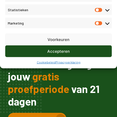
Statistieken
Marketing
Factuur ontvangen in een crediteuren inbox
Voorkeuren
Accepteren
Start vandaag nog
Cookiebeleid
Privacyverklaring
jouw
gratis
proefperiode
van 21
dagen